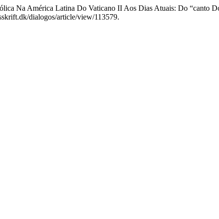
atólica Na América Latina Do Vaticano II Aos Dias Atuais: Do “cant
sskrift.dk/dialogos/article/view/113579.