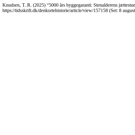
Knudsen, T. R. (2025) “5000 års byggegaranti: Stenalderens jættestue
https://tidsskrift.dk/denkortehistorie/article/view/157158 (Set: 8 augus