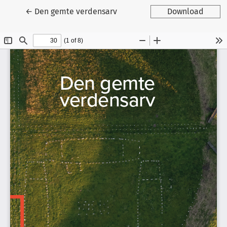
Tilbage til artikeldetaljer
←
Den gemte verdensarv
Download