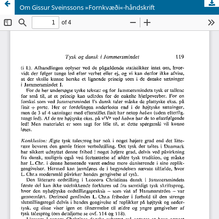
Om Gissur Sveinssons »Fornkvæði«-håndskrift