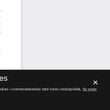
es
×
ookies i overensstemmelse med vores cookiepolitik.
Se vores