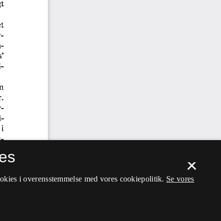
es
×
ookies i overensstemmelse med vores cookiepolitik.
Se vores