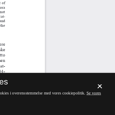
es
×
ookies i overensstemmelse med vores cookiepolitik.
Se vores