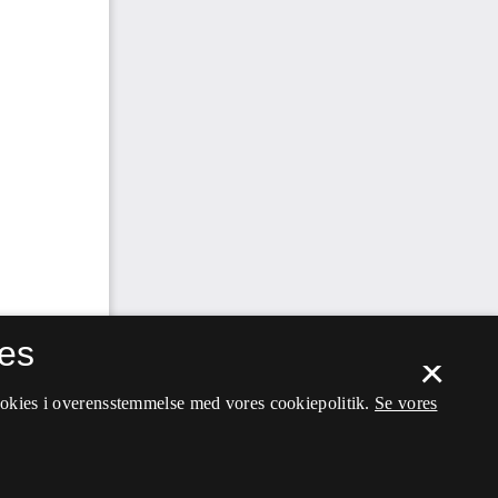
es
×
ookies i overensstemmelse med vores cookiepolitik.
Se vores