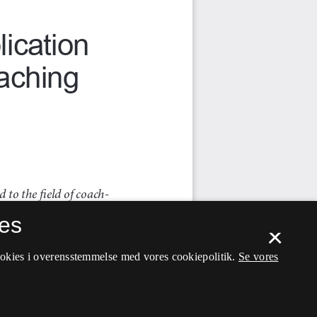
es
×
ookies i overensstemmelse med vores cookiepolitik.
Se vores