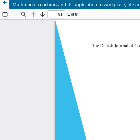
Multimodal coaching and its application to workplace, life 