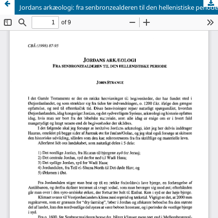
Jordans arkæologi: fra senbronzealderen til den hellenistiske periode