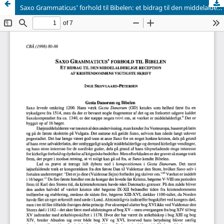
Saxo Grammaticus' forhold til Bibelen: et bidrag til den middelalderlige reception af kristendommens vigtigste skrift