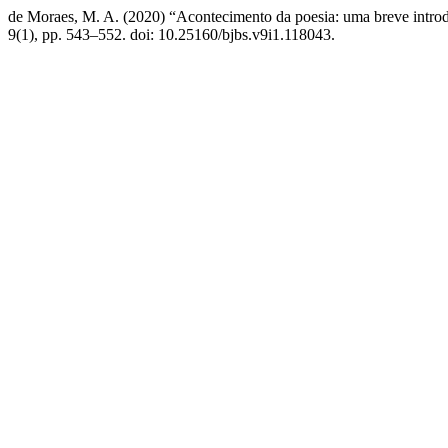
de Moraes, M. A. (2020) “Acontecimento da poesia: uma breve intro
9(1), pp. 543–552. doi: 10.25160/bjbs.v9i1.118043.