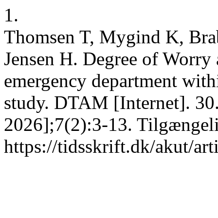
1.
Thomsen T, Mygind K, Bra
Jensen H. Degree of Worry 
emergency department withi
study. DTAM [Internet]. 30.
2026];7(2):3-13. Tilgængel
https://tidsskrift.dk/akut/a