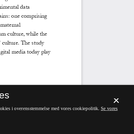
es
×
ookies i overensstemmelse med vores cookiepolitik.
Se vores