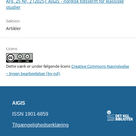
Årg. 25 Nr. 2 (2025): AIGIS - nordisk tidsskrift for klassiske
studier
Sektion
Artikler
Licens
Dette værk er under følgende licens
Creative Commons Navngivelse
– Ingen bearbejdelser (by-nd)
.
AIGIS
ISSN 1901-6859
Tilgængelighedserklæring