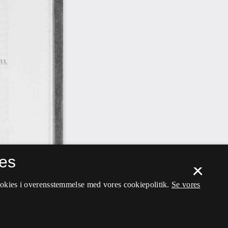
es
×
ookies i overensstemmelse med vores cookiepolitik.
Se vores