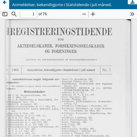
Anmeldelser, bekendtgjorte i Statstidende i juli måned.