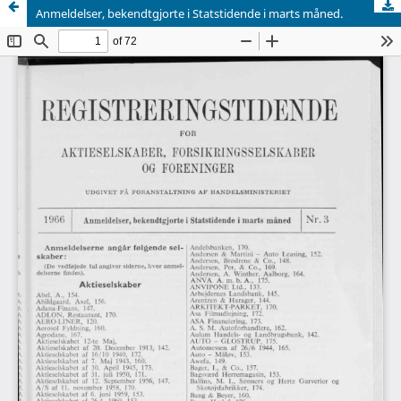
Anmeldelser, bekendtgjorte i Statstidende i marts måned.