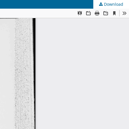
Download