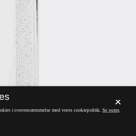
es
×
ookies i overensstemmelse med vores cookiepolitik.
Se vores