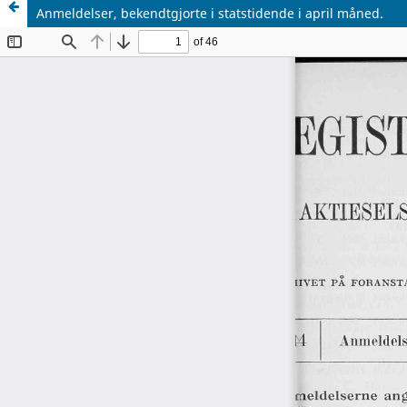
Anmeldelser, bekendtgjorte i statstidende i april måned.