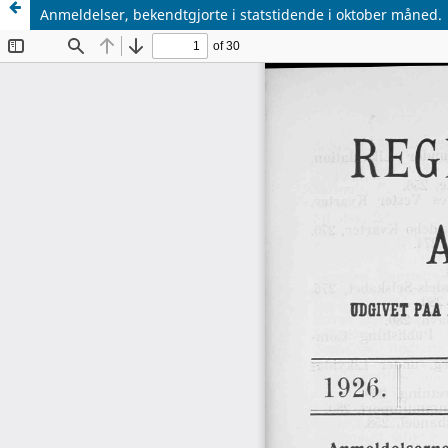
Anmeldelser, bekendtgjorte i statstidende i oktober måned.