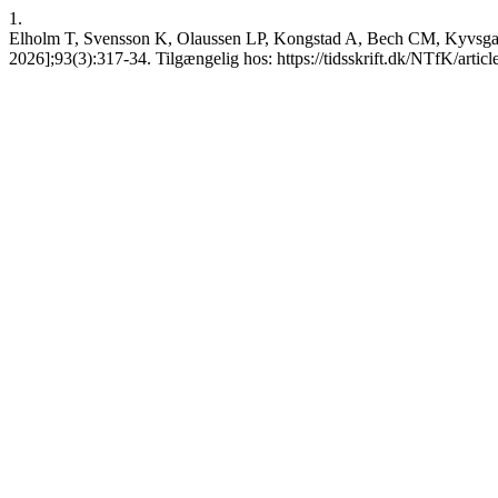
1.
Elholm T, Svensson K, Olaussen LP, Kongstad A, Bech CM, Kyvsgaar
2026];93(3):317-34. Tilgængelig hos: https://tidsskrift.dk/NTfK/artic