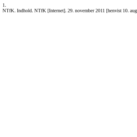
1.
NTfK. Indhold. NTfK [Internet]. 29. november 2011 [henvist 10. augus