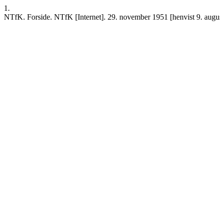
1.
NTfK. Forside. NTfK [Internet]. 29. november 1951 [henvist 9. august