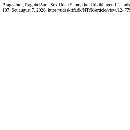
Bragadóttir, Ragnheiður. “Sex Uden Samtykke ̶ Udviklingen I Island
187. Set august 7, 2026. https://tidsskrift.dk/NTfK/article/view/12477