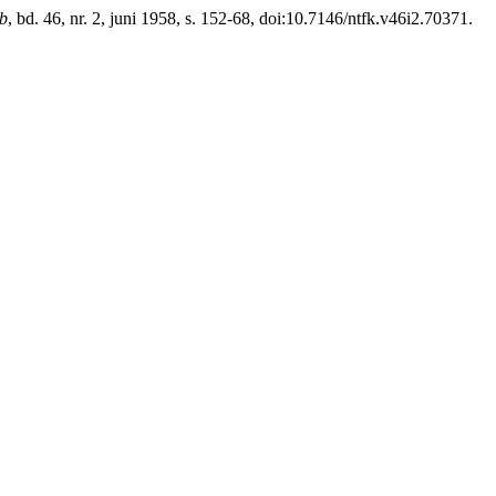
ab
, bd. 46, nr. 2, juni 1958, s. 152-68, doi:10.7146/ntfk.v46i2.70371.