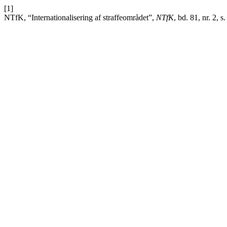
[1]
NTfK, “Internationalisering af straffeområdet”,
NTfK
, bd. 81, nr. 2, 