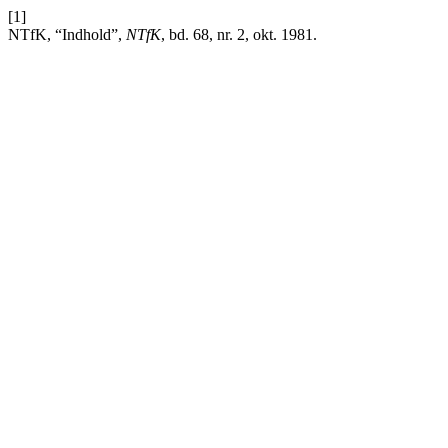
[1]
NTfK, “Indhold”,
NTfK
, bd. 68, nr. 2, okt. 1981.