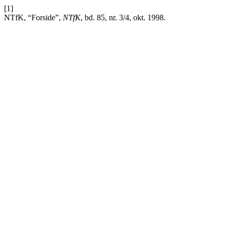
[1]
NTfK, “Forside”,
NTfK
, bd. 85, nr. 3/4, okt. 1998.