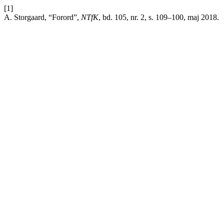
[1]
A. Storgaard, “Forord”,
NTfK
, bd. 105, nr. 2, s. 109–100, maj 2018.