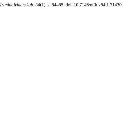
 Kriminalvidenskab
, 84(1), s. 84–85. doi: 10.7146/ntfk.v84i1.71430.