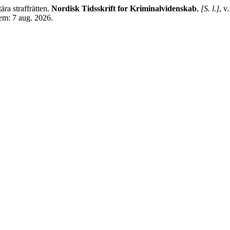
ra straffrätten.
Nordisk Tidsskrift for Kriminalvidenskab
,
[S. l.]
, v
 em: 7 aug. 2026.