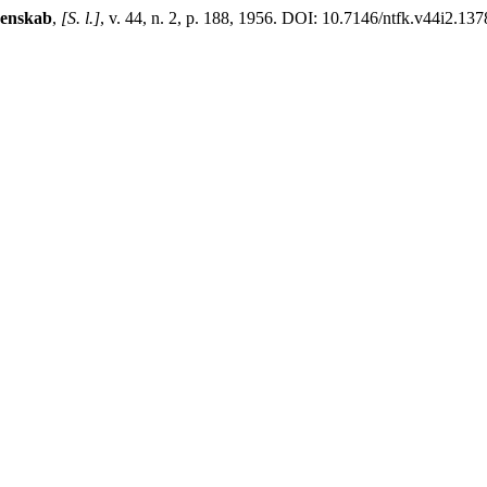
denskab
,
[S. l.]
, v. 44, n. 2, p. 188, 1956. DOI: 10.7146/ntfk.v44i2.137