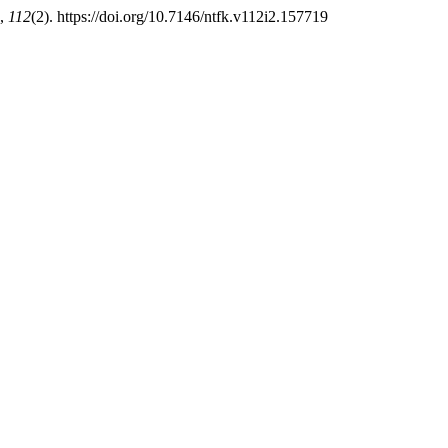
,
112
(2). https://doi.org/10.7146/ntfk.v112i2.157719