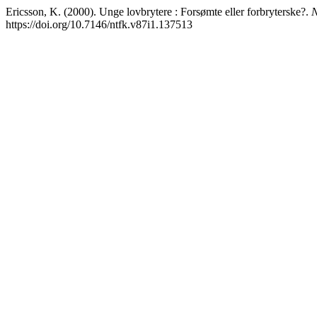
Ericsson, K. (2000). Unge lovbrytere : Forsømte eller forbryterske?.
N
https://doi.org/10.7146/ntfk.v87i1.137513