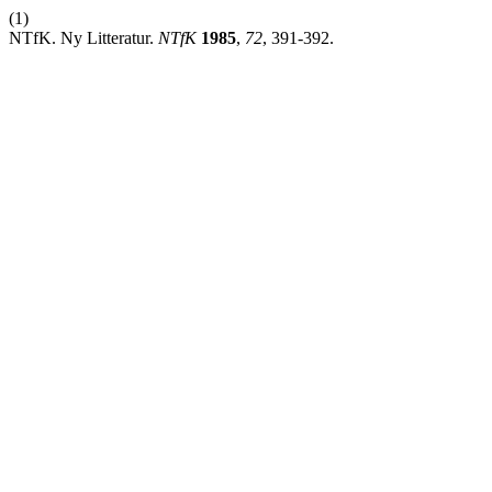
(1)
NTfK. Ny Litteratur.
NTfK
1985
,
72
, 391-392.