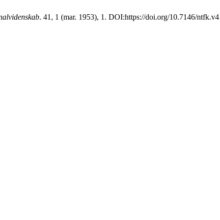
inalvidenskab
. 41, 1 (mar. 1953), 1. DOI:https://doi.org/10.7146/ntfk.v