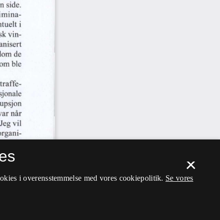
es
×
ookies i overensstemmelse med vores cookiepolitik.
Se vores