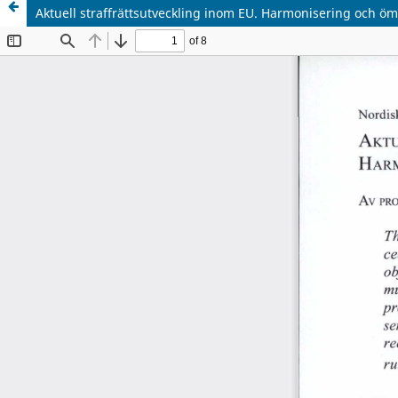
Aktuell straffrättsutveckling inom EU. Harmonisering och ö