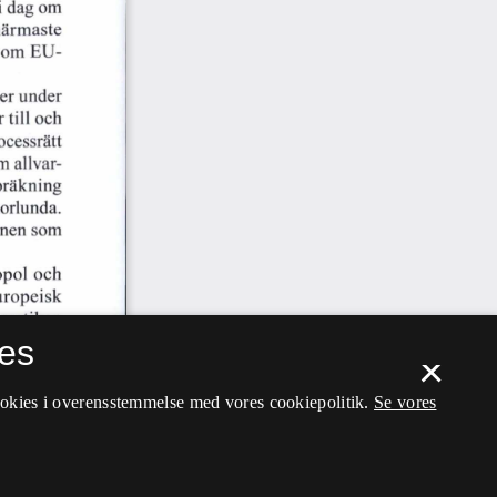
es
×
ookies i overensstemmelse med vores cookiepolitik.
Se vores