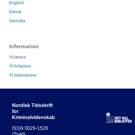
English
Dansk
Svenska
Information
Til læsere
Til forfattere
Til bibliotekarer
Nordisk Tidsskrift
for
Kriminalvidenskab
ISSN 0029-1528
(Trykt)