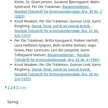
Klette, Sv. Gram Jensen, Susanne Bjerregaard, Malin
Sjöstrand, Per Ole Träskman,
Boganmeldelser
,
Nordisk Tidsskrift for Kriminalvidenskab: Årg. 90 Nr. 3
(2003)
Knud Waaben, Per Ole Träskman, Gunnar Lind, Karin
Ringberg,
Dansk, finsk, norsk og svensk kronik
,
Nordisk Tidsskrift for Kriminalvidenskab: Årg. 61 Nr.
3/4 (1973)
Per Ole Träskman, Britta Kyvsgaard, Preben Hertoft,
Lena Hellblom Sjögren, Beth Grothe Nielsen, Vagn
Greve, Peer Lorenzen, Lars Bo Langsted, Gorm
Toftegaard Nielsen,
Boganmeldelser
,
Nordisk
Tidsskrift for Kriminalvidenskab: Årg. 82 Nr. 4 (1995)
Knud Waaben, Per Ole Träskman, Gunnar Lind, Karin
Ringberg,
Dansk, finsk, norsk og svensk kronik
,
Nordisk Tidsskrift for Kriminalvidenskab: Årg. 60 Nr.
3/4 (1972)
1
2
3
4
5
>
>>
Sprog