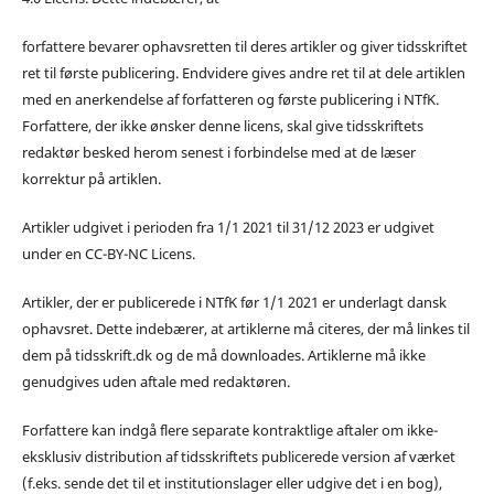
forfattere bevarer ophavsretten til deres artikler og giver tidsskriftet
ret til første publicering. Endvidere gives andre ret til at dele artiklen
med en anerkendelse af forfatteren og første publicering i NTfK.
Forfattere, der ikke ønsker denne licens, skal give tidsskriftets
redaktør besked herom senest i forbindelse med at de læser
korrektur på artiklen.
Artikler udgivet i perioden fra 1/1 2021 til 31/12 2023 er udgivet
under en CC-BY-NC Licens.
Artikler, der er publicerede i NTfK før 1/1 2021 er underlagt dansk
ophavsret. Dette indebærer, at artiklerne må citeres, der må linkes til
dem på tidsskrift.dk og de må downloades. Artiklerne må ikke
genudgives uden aftale med redaktøren.
Forfattere kan indgå flere separate kontraktlige aftaler om ikke-
eksklusiv distribution af tidsskriftets publicerede version af værket
(f.eks. sende det til et institutionslager eller udgive det i en bog),