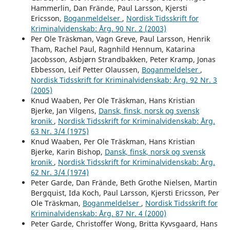
Hammerlin, Dan Frände, Paul Larsson, Kjersti
Ericsson,
Boganmeldelser
,
Nordisk Tidsskrift for
Kriminalvidenskab: Årg. 90 Nr. 2 (2003)
Per Ole Träskman, Vagn Greve, Paul Larsson, Henrik
Tham, Rachel Paul, Ragnhild Hennum, Katarina
Jacobsson, Asbjørn Strandbakken, Peter Kramp, Jonas
Ebbesson, Leif Petter Olaussen,
Boganmeldelser
,
Nordisk Tidsskrift for Kriminalvidenskab: Årg. 92 Nr. 3
(2005)
Knud Waaben, Per Ole Träskman, Hans Kristian
Bjerke, Jan Vilgens,
Dansk, finsk, norsk og svensk
kronik
,
Nordisk Tidsskrift for Kriminalvidenskab: Årg.
63 Nr. 3/4 (1975)
Knud Waaben, Per Ole Träskman, Hans Kristian
Bjerke, Karin Bishop,
Dansk, finsk, norsk og svensk
kronik
,
Nordisk Tidsskrift for Kriminalvidenskab: Årg.
62 Nr. 3/4 (1974)
Peter Garde, Dan Frände, Beth Grothe Nielsen, Martin
Bergquist, Ida Koch, Paul Larsson, Kjersti Ericsson, Per
Ole Träskman,
Boganmeldelser
,
Nordisk Tidsskrift for
Kriminalvidenskab: Årg. 87 Nr. 4 (2000)
Peter Garde, Christoffer Wong, Britta Kyvsgaard, Hans