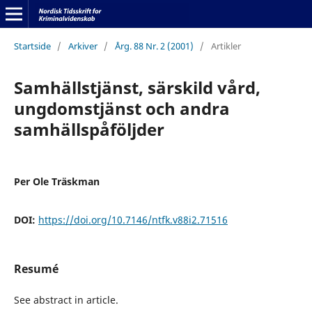
Startside
/
Arkiver
/
Årg. 88 Nr. 2 (2001)
/
Artikler
Samhällstjänst, särskild vård,
ungdomstjänst och andra
samhällspåföljder
Per Ole Träskman
DOI:
https://doi.org/10.7146/ntfk.v88i2.71516
Resumé
See abstract in article.