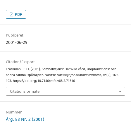
PDF
Publiceret
2001-06-29
Citation/Eksport
Träskman, P. O. (2001). Samhällstjänst, särskild vård, ungdomstjänst och
andra samhällspåföljder.
Nordisk Tidsskrift for Kriminalvidenskab
,
88
(2), 169–
193. https://doi.org/10.7146/ntfk.v88i2.71516
Citationsformater
Nummer
Årg. 88 Nr. 2 (2001)