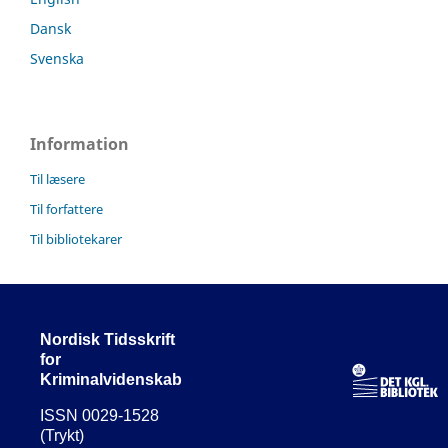
Dansk
Svenska
Information
Til læsere
Til forfattere
Til bibliotekarer
Nordisk Tidsskrift
for
Kriminalvidenskab
ISSN 0029-1528
(Trykt)