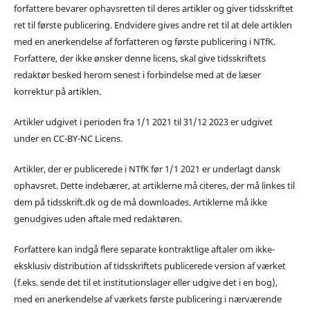
forfattere bevarer ophavsretten til deres artikler og giver tidsskriftet
ret til første publicering. Endvidere gives andre ret til at dele artiklen
med en anerkendelse af forfatteren og første publicering i NTfK.
Forfattere, der ikke ønsker denne licens, skal give tidsskriftets
redaktør besked herom senest i forbindelse med at de læser
korrektur på artiklen.
Artikler udgivet i perioden fra 1/1 2021 til 31/12 2023 er udgivet
under en CC-BY-NC Licens.
Artikler, der er publicerede i NTfK før 1/1 2021 er underlagt dansk
ophavsret. Dette indebærer, at artiklerne må citeres, der må linkes til
dem på tidsskrift.dk og de må downloades. Artiklerne må ikke
genudgives uden aftale med redaktøren.
Forfattere kan indgå flere separate kontraktlige aftaler om ikke-
eksklusiv distribution af tidsskriftets publicerede version af værket
(f.eks. sende det til et institutionslager eller udgive det i en bog),
med en anerkendelse af værkets første publicering i nærværende