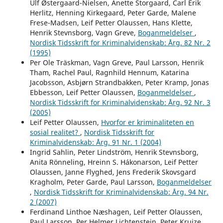
Ulf Østergaard-Nielsen, Anette Storgaard, Carl Erik
Herlitz, Henning Kirkegaard, Peter Garde, Malene
Frese-Madsen, Leif Petter Olaussen, Hans Klette,
Henrik Stevnsborg, Vagn Greve,
Boganmeldelser
,
Nordisk Tidsskrift for Kriminalvidenskab: Årg. 82 Nr. 2
(1995)
Per Ole Träskman, Vagn Greve, Paul Larsson, Henrik
Tham, Rachel Paul, Ragnhild Hennum, Katarina
Jacobsson, Asbjørn Strandbakken, Peter Kramp, Jonas
Ebbesson, Leif Petter Olaussen,
Boganmeldelser
,
Nordisk Tidsskrift for Kriminalvidenskab: Årg. 92 Nr. 3
(2005)
Leif Petter Olaussen,
Hvorfor er kriminaliteten en
sosial realitet?
,
Nordisk Tidsskrift for
Kriminalvidenskab: Årg. 91 Nr. 1 (2004)
Ingrid Sahlin, Peter Lindström, Henrik Stevnsborg,
Anita Rönneling, Hreinn S. Hákonarson, Leif Petter
Olaussen, Janne Flyghed, Jens Frederik Skovsgard
Kragholm, Peter Garde, Paul Larsson,
Boganmeldelser
,
Nordisk Tidsskrift for Kriminalvidenskab: Årg. 94 Nr.
2 (2007)
Ferdinand Linthoe Næshagen, Leif Petter Olaussen,
Paul Larsson, Per Helmer Lichtenstein, Peter Kruize,