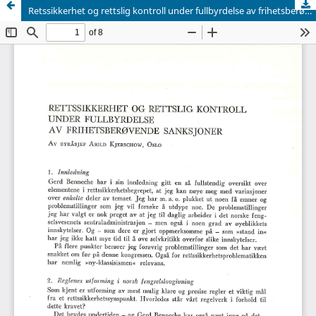
Retssikkerhet og rettslig kontroll under fullbyrdelse av frihetsberøvende sanksjoner