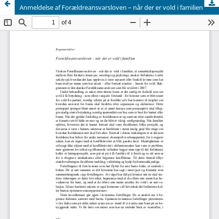
Anmeldelse af Forældreansvarsloven – når der er vold i familien