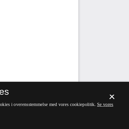
es
×
ookies i overensstemmelse med vores cookiepolitik.
Se vores