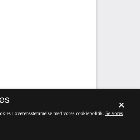
es
×
ookies i overensstemmelse med vores cookiepolitik.
Se vores