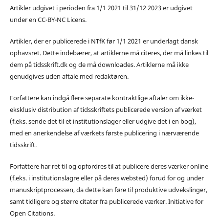
Artikler udgivet i perioden fra 1/1 2021 til 31/12 2023 er udgivet
under en CC-BY-NC Licens.
Artikler, der er publicerede i NTfK før 1/1 2021 er underlagt dansk
ophavsret. Dette indebærer, at artiklerne må citeres, der må linkes til
dem på tidsskrift.dk og de må downloades. Artiklerne må ikke
genudgives uden aftale med redaktøren.
Forfattere kan indgå flere separate kontraktlige aftaler om ikke-
eksklusiv distribution af tidsskriftets publicerede version af værket
(f.eks. sende det til et institutionslager eller udgive det i en bog),
med en anerkendelse af værkets første publicering i nærværende
tidsskrift.
Forfattere har ret til og opfordres til at publicere deres værker online
(f.eks. i institutionslagre eller på deres websted) forud for og under
manuskriptprocessen, da dette kan føre til produktive udvekslinger,
samt tidligere og større citater fra publicerede værker. Initiative for
Open Citations.