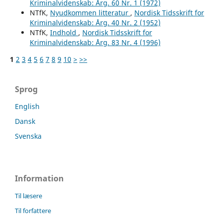
Kriminalvidenskab: Årg. 60 Nr. 1 (1972)
NTfK,
Nyudkommen litteratur
,
Nordisk Tidsskrift for
Kriminalvidenskab: Årg. 40 Nr. 2 (1952)
NTfK,
Indhold
,
Nordisk Tidsskrift for
Kriminalvidenskab: Årg. 83 Nr. 4 (1996)
1
2
3
4
5
6
7
8
9
10
>
>>
Sprog
English
Dansk
Svenska
Information
Til læsere
Til forfattere