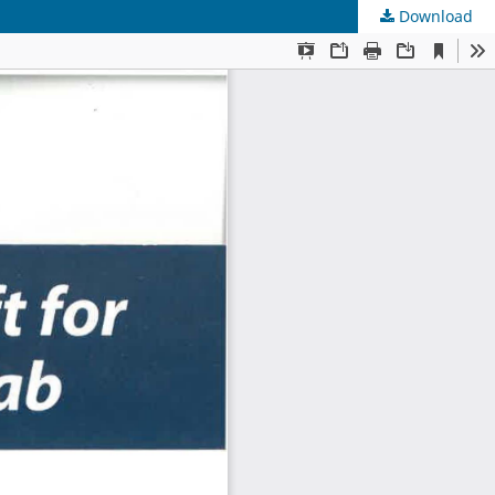
Download