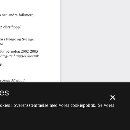
es
×
ookies i overensstemmelse med vores cookiepolitik.
Se vores