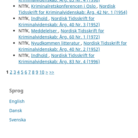
NTfK,
Kriminalretskonferencen i Oslo
,
Nordisk
Tidsskrift for Kriminalvidenskab: Årg. 42 Nr. 1 (1954)
NTfK,
Indhold
,
Nordisk Tidsskrift for
Kriminalvidenskab: Årg. 40 Nr. 3 (1952)
NTfK,
Meddelelser
,
Nordisk Tidsskrift for
Kriminalvidenskab: Årg. 60 Nr. 1 (1972)
NTfK,
Nyudkommen litteratur
,
Nordisk Tidsskrift for
Kriminalvidenskab: Årg. 40 Nr. 2 (1952)
NTfK,
Indhold
,
Nordisk Tidsskrift for
Kriminalvidenskab: Årg. 83 Nr. 4 (1996)
1
2
3
4
5
6
7
8
9
10
>
>>
Sprog
English
Dansk
Svenska