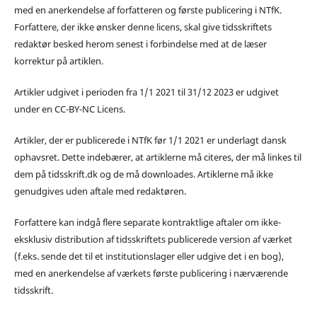
med en anerkendelse af forfatteren og første publicering i NTfK.
Forfattere, der ikke ønsker denne licens, skal give tidsskriftets
redaktør besked herom senest i forbindelse med at de læser
korrektur på artiklen.
Artikler udgivet i perioden fra 1/1 2021 til 31/12 2023 er udgivet
under en CC-BY-NC Licens.
Artikler, der er publicerede i NTfK før 1/1 2021 er underlagt dansk
ophavsret. Dette indebærer, at artiklerne må citeres, der må linkes til
dem på tidsskrift.dk og de må downloades. Artiklerne må ikke
genudgives uden aftale med redaktøren.
Forfattere kan indgå flere separate kontraktlige aftaler om ikke-
eksklusiv distribution af tidsskriftets publicerede version af værket
(f.eks. sende det til et institutionslager eller udgive det i en bog),
med en anerkendelse af værkets første publicering i nærværende
tidsskrift.