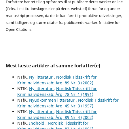
Forfattere har ret til og opfordres til at publicere deres værker online
(f.eks. i institutionslagre eller på deres websted) forud for og under
manuskriptprocessen, da dette kan føre til produktive udvekslinger,
samt tidligere og større citater fra publicerede værker. Initiative for
Open Citations.
Mest læste artikler af samme forfatter(e)
NTfK,
Ny litteratur
,
Nordisk Tidsskrift for
Kriminalvidenskab: Årg. 89 Nr. 3 (2002)
NTfK,
Ny litteratur
,
Nordisk Tidsskrift for
Kriminalvidenskab: Årg. 78 Nr. 1 (1991)
NTfK,
Nyudkommen litteratur
,
Nordisk Tidsskrift for
Kriminalvidenskab: Årg. 45 Nr. 3 (1957)
NTfK,
Ny litteratur
,
Nordisk Tidsskrift for
Kriminalvidenskab: Årg. 89 Nr. 4 (2002)
NTfK,
Indhold
,
Nordisk Tidsskrift for
Kriminalvidenskab: Årg. 83 Nr. 4 (1996)