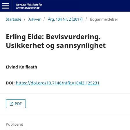
Startside
/
Arkiver
/
Årg. 104 Nr. 2 (2017)
/
Boganmeldelser
Erling Eide: Bevisvurdering.
Usikkerhet og sannsynlighet
Eivind Kolflaath
DOI:
https://doi.org/10.7146/ntfk.v104i2.125231
PDF
Publiceret