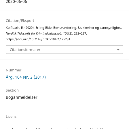
2020-06-06
Citation/Eksport
Kolflaath, E. (2020). Erling Eide: Bevisvurdering. Usikkerhet og sannsynlighet.
Nordisk Tidsskrift for Kriminalvidenskab
,
104
(2), 232–237.
https://doi.org/10.7146/ntfk.v104i2.125231
Citationsformater
Nummer
Årg. 104 Nr. 2 (2017)
Sektion
Boganmeldelser
Licens