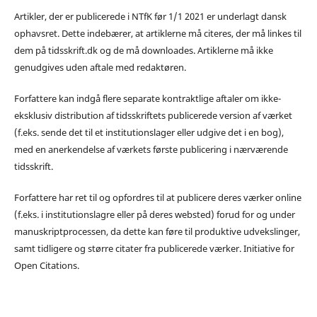
Artikler, der er publicerede i NTfK før 1/1 2021 er underlagt dansk
ophavsret. Dette indebærer, at artiklerne må citeres, der må linkes til
dem på tidsskrift.dk og de må downloades. Artiklerne må ikke
genudgives uden aftale med redaktøren.
Forfattere kan indgå flere separate kontraktlige aftaler om ikke-
eksklusiv distribution af tidsskriftets publicerede version af værket
(f.eks. sende det til et institutionslager eller udgive det i en bog),
med en anerkendelse af værkets første publicering i nærværende
tidsskrift.
Forfattere har ret til og opfordres til at publicere deres værker online
(f.eks. i institutionslagre eller på deres websted) forud for og under
manuskriptprocessen, da dette kan føre til produktive udvekslinger,
samt tidligere og større citater fra publicerede værker. Initiative for
Open Citations.