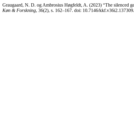
Graugaard, N. D. og Ambrosius Høgfeldt, A. (2023) “The silenced geno
Køn & Forskning
, 36(2), s. 162–167. doi: 10.7146/kkf.v36i2.137309